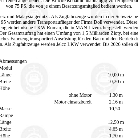
en Teilen angetrieben. Die Brücke ist damit unabhängig von Bugsierbo
von 75 PS, die von je einem Besatzungsmitglied bedient werden.
eiz und Malaysia genutzt. Als Zugfahrzeuge wurden in der Schweiz b
werden andere Transportauflieger der Firma Doll verwendet. Diese hab
eug einheimische LKW Roman, die in MAN Lizenz hergestellt werden. 
 Der Gesamtauftrag hat einen Umfang von 1,5 Milliarden Zloty, bei ein
ches Fahrzeug transportiert Ausrüstung für den Bau und den Betrieb 
en. Als Zugfahrzeuge werden Jelcz-LKW verwendet. Bis 2026 sollen di
Abmessungen
Modul
Länge
10,00 m
Breite
10,20 m
Höhe
ohne Motor
1,30 m
Motor einsatzbereit
2,16 m
Masse
10,50 t
Rampe
Länge
12,50 m
Breite
4,65 m
Höhe
1,70 m