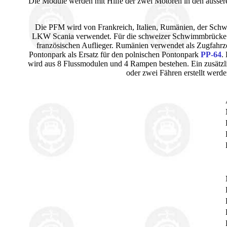
Die Module werden mit Hilfe der zwei Motoren in den äusser
Die PFM wird von Frankreich, Italien, Rumänien, der Schw
LKW Scania verwendet. Für die schweizer Schwimmbrücke 95 
französischen Auflieger. Rumänien verwendet als Zugfahrz
Pontonpark als Ersatz für den polnischen Pontonpark
PP-64
.
wird aus 8 Flussmodulen und 4 Rampen bestehen. Ein zusätzli
oder zwei Fähren erstellt werd