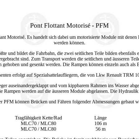
Pont Flottant Motorisé - PFM
ant Motorisé. Es handelt sich dabei um motorisierte Module mit denen B
werden können.
ößte und bildet die Fahrbahn, die zwei seitlichen Teile bilden ebenfalls
ebracht sind. Zum Transport werden die seitlichen und äusseren Teil
h gehoben und gesenkt werden. Die Rampen können einzeln auch als 
nten erfolgt auf Spezialsattelaufliegern, die von Lkw Renault TRM
eger auseinandergeklappt und vom kippbarem Rahmen ins Wasser abge
ie Rampen werden auf die äusseren Module abgelassen. Die Hydraulik
er PFM können Brücken und Fähren folgender Abmessungen gebaut w
Tragfähigkeit Kette/Rad
Länge
MLC70 / MLC80
106 m
MLC70 / MLC80
56 m