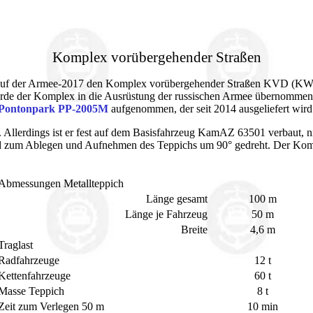
Komplex vorübergehender Straßen
auf der Armee-2017 den Komplex vorübergehender Straßen KVD (KWD)
de der Komplex in die Ausrüstung der russischen Armee übernommen un
Pontonpark PP-2005M
aufgenommen, der seit 2014 ausgeliefert wird
llerdings ist er fest auf dem Basisfahrzeug KamAZ 63501 verbaut, nic
rd zum Ablegen und Aufnehmen des Teppichs um 90° gedreht. Der Komp
Abmessungen Metallteppich
Länge gesamt
100 m
Länge je Fahrzeug
50 m
Breite
4,6 m
Traglast
Radfahrzeuge
12 t
Kettenfahrzeuge
60 t
Masse Teppich
8 t
Zeit zum Verlegen 50 m
10 min