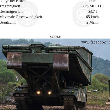
Länge der Brücke
22 m
Tragfähigkeit
60 t (MLC66)
Gesamtgewicht
53,7 t
Maximale Geschwindigkeit
65 km/h
Besatzung
2 Mann
K1 AVLB