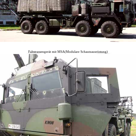
Faltstrassengerät mit MSA(Modulare Schautzausrüstung)