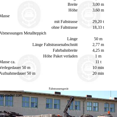
Breite
3,00 m
Höhe
3,60 m
Masse
mit Faltstrasse
29,20 t
ohne Faltstrasse
18,33 t
Abmessungen Metallteppich
Länge
50 m
Länge Faltstrassenabschnitt
2,77 m
Fahrbahnbreite
4,25 m
Höhe Paket verladen
1 m
Masse ca.
11 t
Verlegedauer 50 m
10 min
Aufnahmedauer 50 m
20 min
Faltstrassengerät