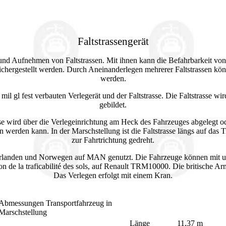
Faltstrassengerät
n und Aufnehmen von Faltstrassen. Mit ihnen kann die Befahrbarkeit v
ichergestellt werden. Durch Aneinanderlegen mehrerer Faltstrassen k
werden.
mil gl fest verbauten Verlegerät und der Faltstrasse. Die Faltstrasse w
gebildet.
asse wird über die Verlegeinrichtung am Heck des Fahrzeuges abgelegt
en werden kann. In der Marschstellung ist die Faltstrasse längs auf da
zur Fahrtrichtung gedreht.
derlanden und Norwegen auf MAN genutzt. Die Fahrzeuge können mit un
n de la traficabilité des sols, auf Renault TRM10000. Die britische Ar
Das Verlegen erfolgt mit einem Kran.
Abmessungen Transportfahrzeug in
Marschstellung
Länge
11,37 m